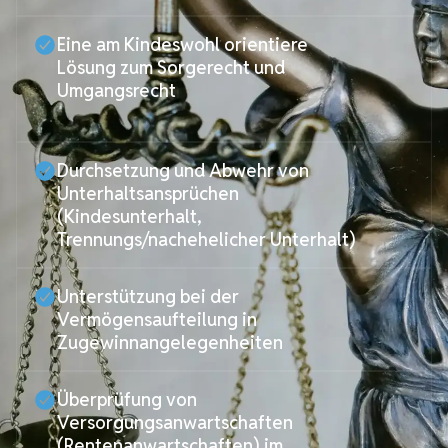
Eine am Kindeswohl orientiere
Lösung zum Sorgerecht und
Umgangsrecht
Durchsetzung und Abwehr von
Unterhaltsansprüchen
(Kindesunterhalt,
Trennungs/nachehelicher Unterhalt)
Unterstützung bei der
Vermögensaufteilung in
Zugewinnangelegenheiten
Überprüfung von
Versorgungsanwartschaften
(Rentenanwartschaften) im