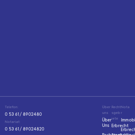
Telefon:
Über
Recht
Nota
uns
sgeb
r
0 53 61 / 8902480
iete
Über
Immobi
Notariat:
Uns
Erbrecht
0 53 61 / 89024820
Erbrec