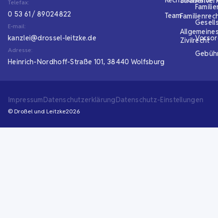
Rechtsanwälte
Straßenver
Telefax:
Familie
0 53 61 / 89024822
Team
Familienrec
Gesell
E-mail:
Allgemeine
kanzlei@drossel-leitzke.de
Vorso
Zivilrecht
Adresse:
Gebüh
Heinrich-Nordhoff-Straße 101, 38440 Wolfsburg
Impressum
Datenschutzerklärung
Datenschutz-Einstellungen
© Droßel und Leitzke
2026